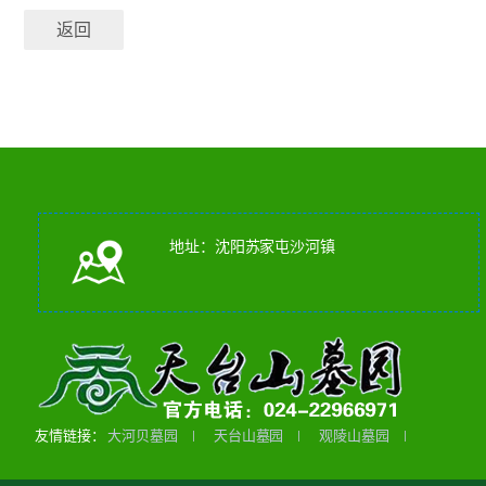
返回
地址：沈阳苏家屯沙河镇
友情链接：
大河贝墓园
天台山墓园
观陵山墓园