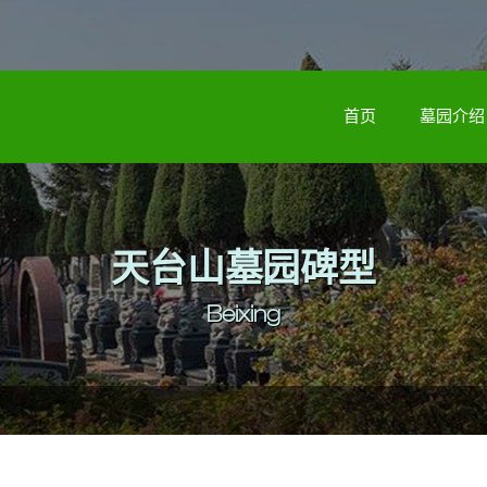
首页
墓园介绍
天台山墓园碑型
Beixing