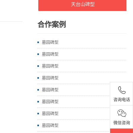
天台山碑型
合作案例
墓园碑型
墓园碑型
墓园碑型
墓园碑型
墓园碑型
咨询电话
墓园碑型
墓园碑型
微信咨询
墓园碑型