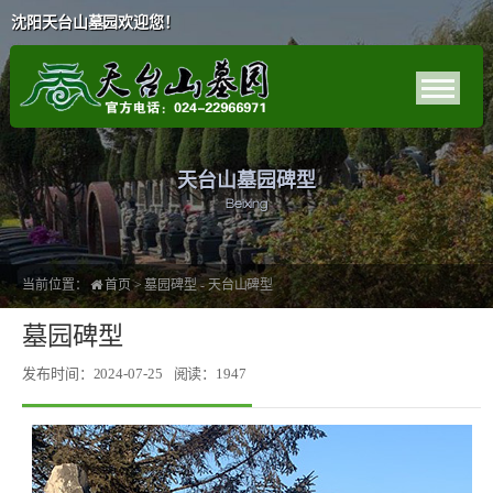
沈阳天台山墓园欢迎您！
天台山墓园碑型
Beixing
当前位置：
首页
>
墓园碑型
-
天台山碑型
墓园碑型
发布时间：2024-07-25
阅读：1947